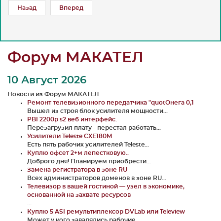
Назад
Вперёд
Форум МАКАТЕЛ
10 Август 2026
Новости из Форум МАКАТЕЛ
Ремонт телевизионного передатчика "quotОнега 0,1
Вышел из строя блок усилителя мощности...
PBI 2200p s2 веб интерфейс.
Перезагрузил плату - перестал работать...
Усилители Teleste CXE180M
Есть пять рабочих усилителей Teleste...
Куплю офсет 2+м лепестковую..
Доброго дня! Планируем приобрести...
Замена регистратора в зоне RU
Всех администраторов доменов в зоне RU...
Телевизор в вашей гостиной — узел в экономике,
основанной на захвате ресурсов
...
Куплю 5 ASI ремультиплексор DVLab или Teleview
Может у кого завалялись рабочие...