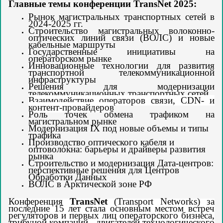
Главные темы конференции
TransNet
2025:
Рынок магистральных транспортных сетей в
2024-2025 гг.
Строительство магистральных волоконно-
оптических линий связи (ВОЛС) и новые
кабельные маршруты
Государственные инициативы на
операторском рынке
Инновационные технологии для развития
транспортной телекоммуникационной
инфраструктуры
Решения для модернизации
телекоммуникационных транспортных сетей
Взаимодействие операторов связи,
CDN
- и
контент-провайдеров
Роль точек обмена трафиком на
магистральном рынке
Модернизация
IX
под новые объемы и типы
трафика
Производство оптического кабеля и
оптоволокна: барьеры и драйверы развития
рынка
Строительство и модернизация Дата-центров:
перспективные решения для Центров
Обработки Данных
ВОЛС в Арктической зоне РФ
Конференция
TransNet
(
Transport
Networks
) за
последние 15 лет стала основным местом встреч
регуляторов и первых лиц операторского бизнеса,
трибуной компаний - двигателей технологического