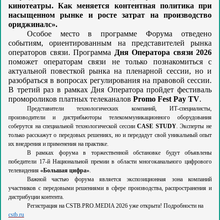
кинотеатры. Как меняется контентная политика при
насыщенном рынке и росте затрат на производство
ориджиналс».
Особое место в программе Форума отведено
событиям, ориентированным на представителей рынка
операторов связи. Программа
Дня Оператора связи 2026
поможет операторам связи не только познакомиться с
актуальной повесткой рынка на пленарной сессии, но и
разобраться в вопросах регулирования на правовой сессии.
В третий раз в рамках Дня Оператора пройдет фестиваль
промороликов платных телеканалов
Promo Fest Pay TV
.
Представители технологических компаний, ИТ-специалисты,
производители и дистрибьюторы телекоммуникационного оборудования
соберутся на специальной технологической сессии
СASE STUDY
. Эксперты не
только расскажут о передовых решениях, но и передадут свой уникальный опыт
их внедрения и применения на практике.
В рамках форума в торжественной обстановке будут объявлены
победители 17-й Национальной премии в области многоканального цифрового
телевидения
«Большая цифра»
.
Важной частью форума является экспозиционная зона компаний
участников с передовыми решениями в сфере производства, распространения и
дистрибуции контента.
Регистрация на CSTB.PRO.MEDIA 2026 уже открыта! Подробности на
cstb.ru