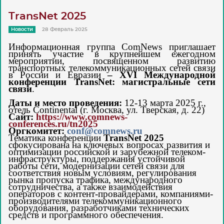
TransNet 2025
Новости
28 Февраль 2025
Информационная группа C
omNews
приглашает
принять участие в
крупнейшем ежегодном
мероприятии, посвященном развитию
транспортных телекоммуникационных сетей связи
в России и Евразии
– X
VI
Международной
конференции TransNet: магистральные сети
связи
.
Даты и место проведения:
12-13 марта 2025 г.,
отель Continental (г. Москва, ул. Тверская, д. 22)
Сайт:
https://www.comnews-
conferences.ru/tn2025
Оргкомитет:
conf
@
comnews
.
ru
Тематика конференции
TransNet
2025
сфокусирована на ключевых вопросах развития и
оптимизации российской и зарубежной телеком-
инфраструктуры, поддержания устойчивой
работы сети, модернизации сетей связи для
соответствия новым условиям, регулирования
рынка пропуска трафика, международного
сотрудничества, а также взаимодействия
операторов с контент-провайдерами, компаниями-
производителями телекоммуникационного
оборудования, разработчиками технических
средств и программного обеспечения.