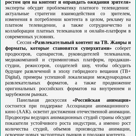
ростом цен на контент и оправдать ожидания зрителя»
эксперты обсудят проблематику платного телевидения:
актуальные стратегии взаимодействия со зрителем,
изменения в потреблении контента в целом, рекламу на
платном телевидении, а также сотрудничество и
коллаборации платных телеканалов и онлайн-платформ в
современных условиях.
Сессия
«Развлекательный контент на ТВ. Жанры и
форматы, которые становятся суперхитами»
соберет
продюсеров, сценаристов, руководителей телеканалов,
медиакомпаний и стриминговых платформ, продакшн-
студии, режиссеров, создателей шоу, чтобы обсудить
будущее развлечений в эпоху гибридного вещания (ТВ+
Digital), примеры успешной локализации международных
развлекательных форматов, а также продвижение
оригинальных российских форматов на внутреннем и
зарубежном рынках.
Панельная дискуссия
«Российская анимация»
состоится при поддержке Ассоциации анимационного
кино (ААК). осветит достижения отечественной анимации.
Продюсеры ведущих анимационных студий страны обсудят
показатели устойчивого роста индустрии, а именно рост
количества студий, объемов производства анимации,
освоение новых экспортных рынков и продажи контента.