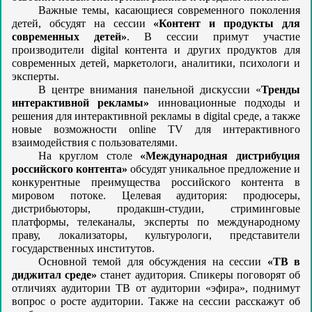
Важные темы, касающиеся современного поколения
детей, обсудят на сессии
«Контент и продукты для
современных детей»
. В сессии примут участие
производители digital контента и других продуктов для
современных детей, маркетологи, аналитики, психологи и
эксперты.
В центре внимания панельной дискуссии «
Тренды
интерактивной рекламы»
инновационные подходы и
решения для интерактивной рекламы в digital среде, а также
новые возможности online TV для интерактивного
взаимодействия с пользователями.
На круглом столе
«Международная дистрибуция
российского контента»
обсудят уникальное предложение и
конкурентные преимущества российского контента в
мировом потоке. Целевая аудитория: продюсеры,
дистрибьюторы, продакшн-студии, стриминговые
платформы, телеканалы, эксперты по международному
праву, локализаторы, культурологи, представители
государственных институтов.
Основной темой для обсуждения на сессии
«ТВ в
диджитал среде»
станет аудитория. Спикеры поговорят об
отличиях аудитории ТВ от аудитории «эфира», поднимут
вопрос о росте аудитории. Также на сессии расскажут об