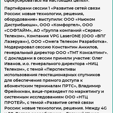
сфокусироваться на настоящих целях».
Партнёрами сессии 1
«Развитие сетей связи
России: новые технологии, решения,
оборудование»
выступили: ООО «Ньюком
Дистрибьюшн», ООО «Комфортел», ООО
«СОФТАЙМ», АО «Группа компаний «Сервис-
Телеком», Компания VPG LaserONE (ООО «ВПГ
Лазеруан»), ООО «Омега Телеком Разработка».
Модерировал сессию
Константин Анкилов,
генеральный директор ООО «ТМТ Консалтинг»
.
С докладами в сессии приняли участие: Олег
Иванов, и.о. генерального директора «НИЦ
Телеком», с темой «Перспективы
использования геостационарных спутников
для обеспечения прямого доступа к
абонентским терминалам ПРТС», Владимир
Фрейнкман, вице-президент по маркетингу и
системным исследованиям ООО «НТЦ
ПРОТЕЙ», с темой «Развитие сетей связи
России: новые технологии, решения. Между 4G