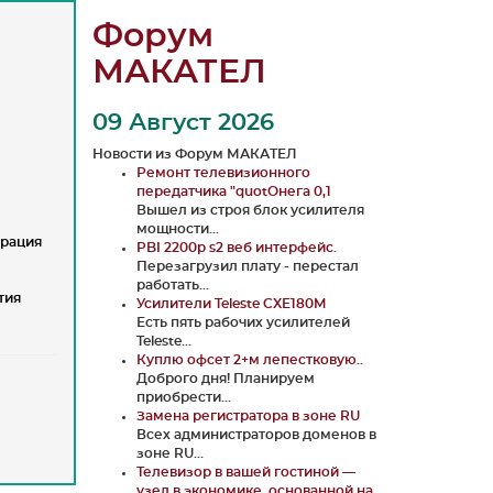
Форум
МАКАТЕЛ
09 Август 2026
Новости из Форум МАКАТЕЛ
Ремонт телевизионного
передатчика "quotОнега 0,1
Вышел из строя блок усилителя
мощности...
грация
PBI 2200p s2 веб интерфейс.
Перезагрузил плату - перестал
работать...
тия
Усилители Teleste CXE180M
Есть пять рабочих усилителей
Teleste...
Куплю офсет 2+м лепестковую..
Доброго дня! Планируем
приобрести...
Замена регистратора в зоне RU
Всех администраторов доменов в
зоне RU...
Телевизор в вашей гостиной —
узел в экономике, основанной на