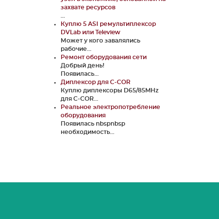
захвате ресурсов
...
Куплю 5 ASI ремультиплексор
DVLab или Teleview
Может у кого завалялись
рабочие...
Ремонт оборудования сети
Добрый день!
Появилась...
Диплексор для C-COR
Куплю диплексоры D65/85MHz
для C-COR...
Реальное электропотребление
оборудования
Появилась nbspnbsp
необходимость...