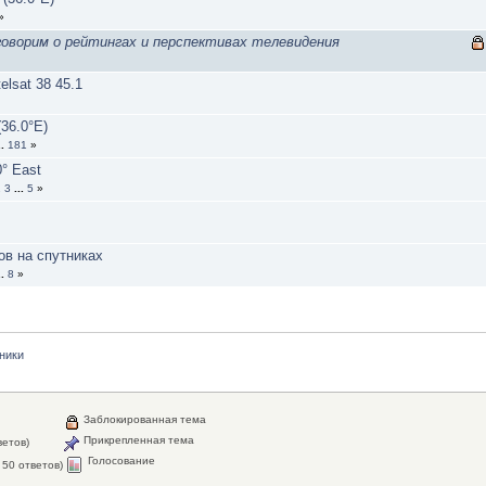
»
говорим о рейтингах и перспективах телевидения
elsat 38 45.1
36.0°E)
..
181
»
0° East
2
3
...
5
»
ов на спутниках
..
8
»
ники
Заблокированная тема
Прикрепленная тема
ветов)
Голосование
50 ответов)