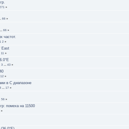
гр.
271
»
..
66
»
...
66
»
х частот.
1
2
»
 East
.
11
»
6.0°E
2
3
...
43
»
40
.
12
»
ами в С диапазоне
3
...
17
»
.
56
»
гр: помеха на 11500
»
(36.0°E)