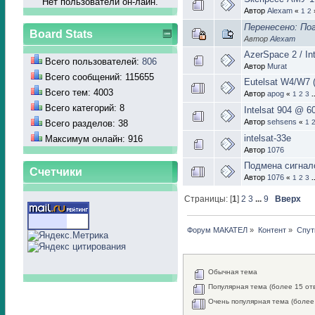
Нет пользователй он-лайн.
Автор
Alexam
«
1
2
Перенесено: По
Board Stats
Автор
Alexam
AzerSpace 2 / Int
Всего пользователей:
806
Автор
Murat
Всего сообщений: 115655
Eutelsat W4/W7 (
Всего тем: 4003
Автор
apog
«
1
2
3
.
Всего категорий: 8
Intelsat 904 @ 6
Автор
sehsens
Всего разделов: 38
«
1
intelsat-33e
Максимум онлайн: 916
Автор
1076
Подмена сигнал
Счетчики
Автор
1076
«
1
2
3
.
Страницы: [
1
]
2
3
...
9
Вверх
Форум МАКАТЕЛ
»
Контент
»
Спут
Обычная тема
Популярная тема (более 15 от
Очень популярная тема (более 