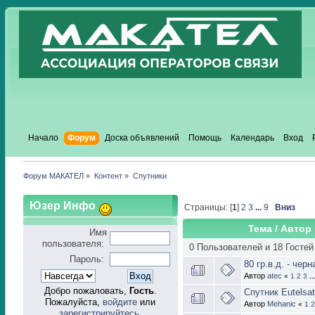
Начало
Форум
Доска объявлений
Помощь
Календарь
Вход
Форум МАКАТЕЛ
»
Контент
»
Спутники
Юзер Инфо
Страницы: [
1
]
2
3
...
9
Вниз
Тема
/
Автор
Имя
пользователя:
0 Пользователей и 18 Гостей
Пароль:
80 гр.в.д. - чер
Автор
atec
«
1
2
3
..
Добро пожаловать,
Гость
.
Спутник Eutelsat
Пожалуйста,
войдите
или
Автор
Mehanic
«
1
2
зарегистрируйтесь
.