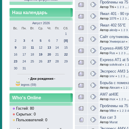
Проблемы на 75 
Автор Thi
«
1
2
3
...
Наш календарь
Ямал 401 - 90 гр
Автор
1076
«
1
2
3
.
Август 2026
Ямал 402 55°Е
Вс.
Пн.
Вт.
Ср.
Чт.
Пт.
Сб.
Автор
alexlp
«
1
2
3
1
Сайт спутниковы
2
3
4
5
6
7
[8]
Автор
Универсал
«
9
10
11
12
13
14
15
Express-AM6 53°
Автор
Rus
«
1
2
3
..
16
17
18
19
20
21
22
Express AT1 at 5
23
24
25
26
27
28
29
Автор
solvikval
«
1
30
31
Экспресс АМ3 1
Автор
snv
«
1
2
3
..
- Дни рождения -
Борьба с помех
iegres (59)
Автор
Alexam
«
1
2
AM7 at40E
Who's Online
Автор
mux
«
1
2
3
..
Проблемы на 75 
Гостей: 80
Автор
Mike
«
1
2
3
4
Скрытых: 0
Каз сат 3
Пользователей: 0
Автор
Murat
Экспресс АМУ-1 