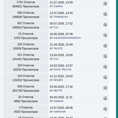
2701 Ответов
21.07.2026, 13:59
от
Zawktv
684601 Просмотров
656 Ответов
12.07.2026, 14:44
от
Универсал
246600 Просмотров
657 Ответов
09.07.2026, 17:52
от
Gul
340620 Просмотров
15 Ответов
16.06.2026, 07:48
от
kanashpionertelekom
5783 Просмотров
102 Ответов
21.04.2026, 15:49
от
Serz01
50509 Просмотров
421 Ответов
13.04.2026, 10:05
от
Gul
191441 Просмотров
118 Ответов
24.03.2026, 13:37
от
Алеет Восток
92030 Просмотров
163 Ответов
12.12.2025, 18:02
от
dima83
131932 Просмотров
559 Ответов
23.09.2025, 17:42
от
alex79
281738 Просмотров
33 Ответов
04.09.2025, 11:31
от
норман
6860 Просмотров
4 Ответов
14.07.2025, 08:06
от
паяльник
4926 Просмотров
16 Ответов