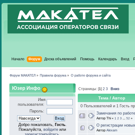
Начало
Форум
Доска объявлений
Помощь
Календарь
Вход
Форум МАКАТЕЛ
»
Правила форума
»
О работе форума и сайта
Юзер Инфо
Страницы: [
1
]
2
3
Вниз
Тема
/
Автор
Имя
пользователя:
0 Пользователей и 1 Гость п
Пароль:
Замечания по работ
Автор Thi
«
1
2
3
...
52
»
Добро пожаловать,
Гость
.
О регистрации новы
Пожалуйста,
войдите
или
Автор
Alexam
зарегистрируйтесь
.