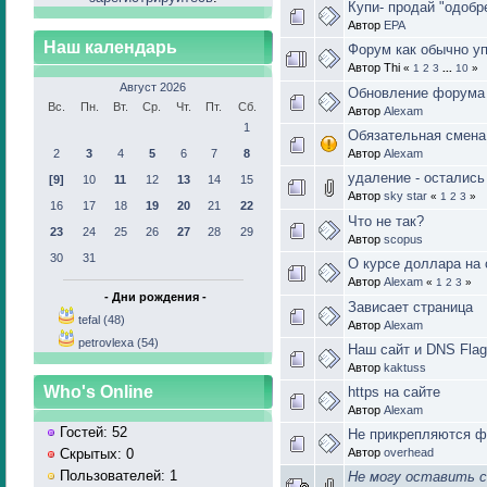
Купи- продай "одобр
Автор
ЕРА
Наш календарь
Форум как обычно у
Автор Thi
«
1
2
3
...
10
»
Август 2026
Обновление форума 
Вс.
Пн.
Вт.
Ср.
Чт.
Пт.
Сб.
Автор
Alexam
1
Обязательная смена
2
3
4
5
6
7
8
Автор
Alexam
удаление - остались
[9]
10
11
12
13
14
15
Автор
sky star
«
1
2
3
»
16
17
18
19
20
21
22
Что не так?
23
24
25
26
27
28
29
Автор
scopus
30
31
О курсе доллара на 
Автор
Alexam
«
1
2
3
»
- Дни рождения -
Зависает страница
tefal (48)
Автор
Alexam
petrovlexa (54)
Наш сайт и DNS Flag
Автор
kaktuss
Who's Online
https на сайте
Автор
Alexam
Гостей: 52
Не прикрепляются ф
Автор
overhead
Скрытых: 0
Пользователей: 1
Не могу оставить с