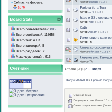
Автор
scopus
«
1
2
»
Сейчас на форуме:
1076
Работа бота Тест
Автор
1076
«
1
2
»
https и SSL сертифи
Board Stats
Автор
Yarik
«
1
2
»
Сайт
Всего пользователей:
806
Автор
Alexam
«
1
2
3
»
Всего сообщений: 115658
Изменение в категор
Всего тем: 4003
Автор Thi
Всего категорий: 8
Стрелки скролинга 
Всего разделов: 38
Автор
sky star
«
1
2
3
»
Максимум онлайн: 916
Перенесено: Интер
Автор Thi
Счетчики
Страницы: [
1
]
2
3
Вверх
Форум МАКАТЕЛ
»
Правила форум
Обычная тема
Популярная тема (более 15 отв
Очень популярная тема (более 