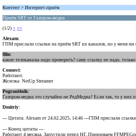
Контент > Интернет-приём
Приём SRT от Газпром-медиа
(1/2)
>
>>
Alexam
:
ГПМ прислали ссылки на приём SRT их каналов, но у меня ни о
filin
:
какие телеканалы надо проверить? саму ссылку не надо, только
Connect
:
Работают.
Железка NetUp Streamer
Pograni4nik
:
Газпром-медиа это случайно не РедМедиа? Если так, то у них п
Dmitriy
:
--- Цитата: Alexam от 24.02.2025, 14:46 ---ГПМ прислали ссыл
--- Конец цитаты ---
Работают 4 месяца. Запустили перед НГ. Принимаем FFMPEGом