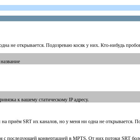
дна не открывается. Подозреваю косяк у них. Кто-нибудь пробо
 название
ривязка к вашему статическому IP адресу.
ки на приём SRT их каналов, но у меня ни одна не открывается. П
 с последующей конвертацией в MPTS. От них потоки SRT боле