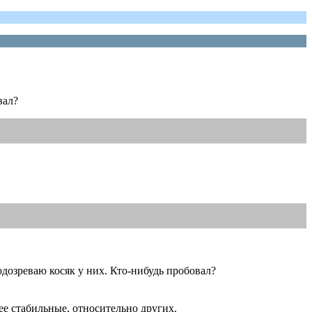
вал?
одозреваю косяк у них. Кто-нибудь пробовал?
е стабильные, относительно других.