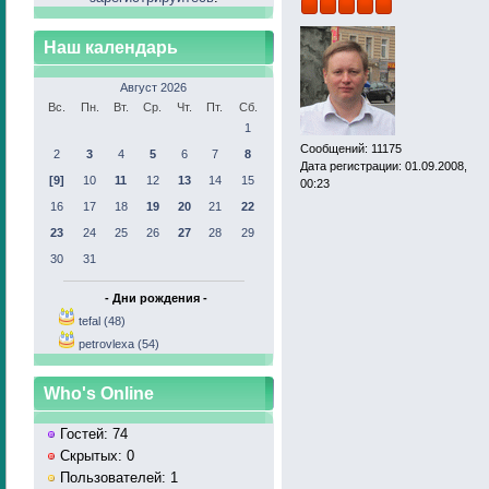
Наш календарь
Август 2026
Вс.
Пн.
Вт.
Ср.
Чт.
Пт.
Сб.
1
Сообщений: 11175
2
3
4
5
6
7
8
Дата регистрации: 01.09.2008,
[9]
10
11
12
13
14
15
00:23
16
17
18
19
20
21
22
23
24
25
26
27
28
29
30
31
- Дни рождения -
tefal (48)
petrovlexa (54)
Who's Online
Гостей: 74
Скрытых: 0
Пользователей: 1