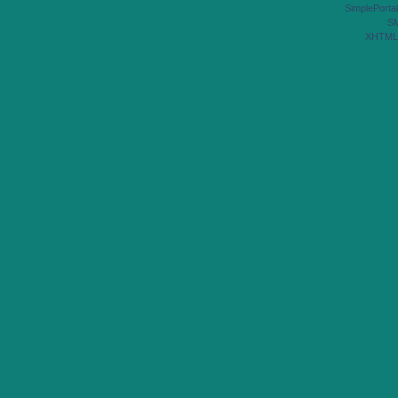
SimplePortal
S
XHTML