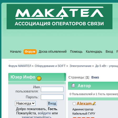
Начало
Форум
Доска объявлений
Помощь
Календарь
Вход
Форум МАКАТЕЛ
»
Оборудование и SOFT
»
Электропитание
»
До 5 кВт - упро
Юзер Инфо
Страницы: [
1
]
Вниз
Автор
Имя
пользователя:
4204 раз)
0 Пользователей и 1 Гость просмат
Пароль:
Alexam
Добро пожаловать,
Гость
.
Администратор
Пожалуйста,
войдите
или
Кабельный ГУРУ
зарегистрируйтесь
.