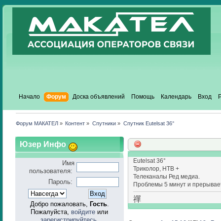
Начало
Форум
Доска объявлений
Помощь
Календарь
Вход
Форум МАКАТЕЛ
»
Контент
»
Спутники
»
Спутник Eutelsat 36°
Юзер Инфо
Eutelsat 36°
Имя
Триколор, НТВ +
пользователя:
Телеканалы Ред медиа.
Пароль:
Проблемы 5 минут и прерывае
禪
Добро пожаловать,
Гость
.
Пожалуйста,
войдите
или
зарегистрируйтесь
.