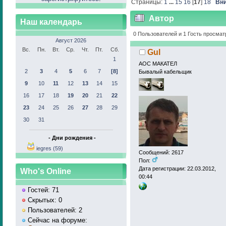
Страницы:
1
...
15
16
[
17
]
18
Вн
Автор
Наш календарь
0 Пользователей и 1 Гость просмат
Август 2026
Вс.
Пн.
Вт.
Ср.
Чт.
Пт.
Сб.
Gul
1
АОС МАКАТЕЛ
2
3
4
5
6
7
[8]
Бывалый кабельщик
9
10
11
12
13
14
15
16
17
18
19
20
21
22
23
24
25
26
27
28
29
30
31
- Дни рождения -
iegres (59)
Сообщений: 2617
Пол:
Дата регистрации: 22.03.2012,
Who's Online
00:44
Гостей: 71
Скрытых: 0
Пользователей: 2
Сейчас на форуме: