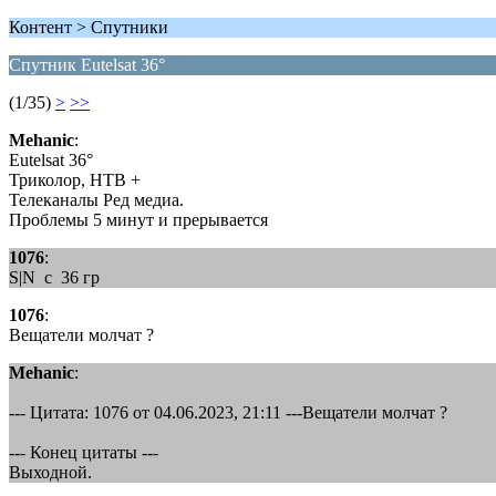
Контент > Спутники
Спутник Eutelsat 36°
(1/35)
>
>>
Mehanic
:
Eutelsat 36°
Триколор, НТВ +
Телеканалы Ред медиа.
Проблемы 5 минут и прерывается
1076
:
S|N c 36 гр
1076
:
Вещатели молчат ?
Mehanic
:
--- Цитата: 1076 от 04.06.2023, 21:11 ---Вещатели молчат ?
--- Конец цитаты ---
Выходной.