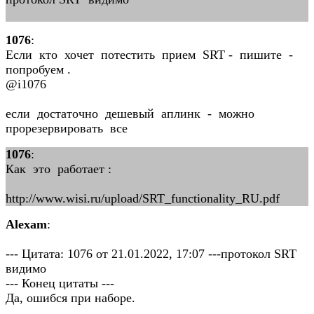
1076
:
Если кто хочет потестить прием SRT - пишите -
попробуем .
@i1076
если достаточно дешевый аплинк - можно
прорезервировать все
1076
:
Как это работает :
http://www.wisi.ru/upload/SRT_functionality_RU.pdf
Alexam
:
--- Цитата: 1076 от 21.01.2022, 17:07 ---протокол SRT
видимо
--- Конец цитаты ---
Да, ошибся при наборе.