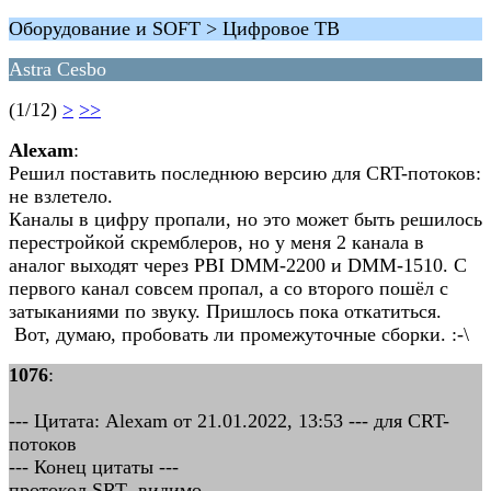
Оборудование и SOFT > Цифровое ТВ
Astra Cesbo
(1/12)
>
>>
Alexam
:
Решил поставить последнюю версию для CRT-потоков:
не взлетело.
Каналы в цифру пропали, но это может быть решилось
перестройкой скремблеров, но у меня 2 канала в
аналог выходят через PBI DMM-2200 и DMM-1510. C
первого канал совсем пропал, а со второго пошёл с
затыканиями по звуку. Пришлось пока откатиться.
Вот, думаю, пробовать ли промежуточные сборки. :-\
1076
:
--- Цитата: Alexam от 21.01.2022, 13:53 --- для CRT-
потоков
--- Конец цитаты ---
протокол SRT видимо