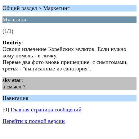
Общий раздел > Маркетинг
Мультики
(1/1)
Dmitriy
:
Освоил излечение Корейских мультов. Если нужно
кому помочь - в личку.
Первые два фото вновь пришедшие, с симптомами,
третья - "выписанные из санатория".
sky star
:
а смысл ?
Навигация
[0]
Главная страница сообщений
Перейти к полной версии