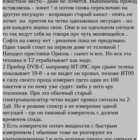
известное место - даже не лочится. Вынимаешь провод
вставляешь - ловит ! и потом снова переключаю на
другую несущую - возращаю старый канал - опять не
лочит на притом на четко одинаковых несущих - но
для каждого ящика свои. Они и на идеальном сигнале
то так ведут себя не говоря про чуть меняющийся .
Софта на смену нет - решение пока не придумано.
Один такой стоит на первом доме от головной !
Находил приставки Ориэль - сыпет и все. Но вся эта
техника в Т2 отрабатывает как надо.
2 Прибор DVB-C например ИТ-09С при срыве телека
показывает 10-8 - а не видит он провал. похоже ИТ09
в силу своего проца измеряет гдето один из 100
пакетов и по нему уже судит. либо у него ару
эталонная. При это обычный старый
спектроанализатор четко видит провал сигнала на 2-
3дб. Но в режиме спектр а не измерение одной
несущей - где он пиковый измеритель с долгим
временем спада.
3 Есть измерители оптич мощности с быстрым
измерением ( обычные тоже не реагируют на
кратковременное ) и есть которые пишут лог сигнала в