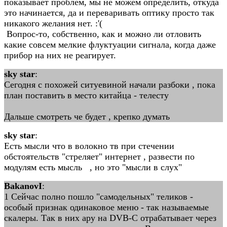
показывает проблем, мы не можем определить, откуда
это начинается, да и переваривать оптику просто так
никакого желания нет. :'(
Вопрос-то, собственно, как и можно ли отловить
какие совсем мелкие флуктуации сигнала, когда даже
прибор на них не реагирует.
sky star
:
Сегодня с похожей ситуевиной начали разбоки , пока
план поставить в место китайца - телесту
Дальше смотреть че будет , крепко думать
sky star
:
Есть мысли что в волокно тв при стечении
обстоятельств "стреляет" интернет , развести по
модулям есть мысль , но это "мысли в слух"
BakanovI
:
1 Сейчас полно пошло "самодельных" теликов -
особый признак одинаковое меню - так называемые
скалеры. Так в них ару на DVB-C отрабатывает через