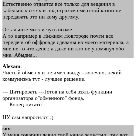
Естественно отдается всё только для вещания в
кабельных сетях и под страхом смертной казни не
передавать это ни кому другому.
Остальные мысли чуть позже.
А то например в Нижнем Новгороде почти все
передачи об оффроаде сделаны из моего материала, а
мне не то что денег, а даже ни кто не упомянул обо
мне. Абыдна...
Alexam
:
Чистый обмен я и не имел ввиду - конечно, некий
коммунизмь тут - лучшее решение.
--- Цитировать ---Готов на себя взять функции
организатора о"обменного" фонда.
--- Конец цитаты ---
НУ сам напросился :)
snv
:
У меня товарищ давно свой канал запустил ,,так вот