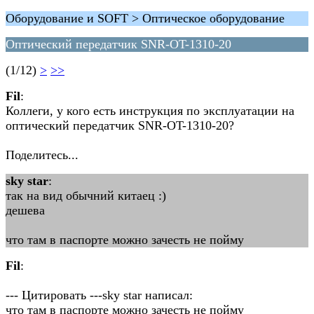
Оборудование и SOFT > Оптическое оборудование
Оптический передатчик SNR-OT-1310-20
(1/12)
>
>>
Fil
:
Коллеги, у кого есть инструкция по эксплуатации на
оптический передатчик SNR-OT-1310-20?
Поделитесь...
sky star
:
так на вид обычний китаец :)
дешева
что там в паспорте можно зачесть не пойму
Fil
:
--- Цитировать ---sky star написал:
что там в паспорте можно зачесть не пойму