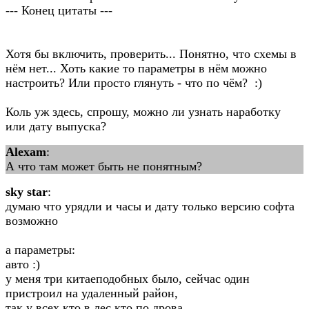
--- Конец цитаты ---
Хотя бы включить, проверить... Понятно, что схемы в
нём нет... Хоть какие то параметры в нём можно
настроить? Или просто глянуть - что по чём? :)
Коль уж здесь, спрошу, можно ли узнать наработку
или дату выпуска?
Alexam
:
А что там может быть не понятным?
sky star
:
думаю что урядли и часы и дату только версию софта
возможно
а параметры:
авто :)
у меня три китаеподобных было, сейчас один
пристроил на удаленный район,
так у всех кто в лес кто по дрова,