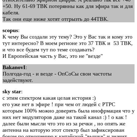
+50. Ну 61-69 ТВК потерянны как для эфира так и для
кабеля.
Так они еще ниже хотят отгрызть до 44ТВК.
scopus
:
К чему Вы создали эту тему? Это у Вас так и кому это
тут интересно? В моем регионе это 37 ТВК и 53 ТВК,
и что все будем тут по теме создавать?
И Европейская часть у Вас, это не "везде"
BakanovI
:
Полгода-год - и везде - ОпСоСы свои частоты
задействуют.
sky star
:
с этим спектром какая целая история :)
его уже нет в эфире ! при чем от людей с РТРС
которым 100% можно доверять была инофрмация что у
них нет модуляторов даже на такой канал :) ! о как !
далее были мысли что это из за речки , но опять же
антенна на которую этот спектр был зафиксирован
боком по отношению к китайской "вышке" и значит