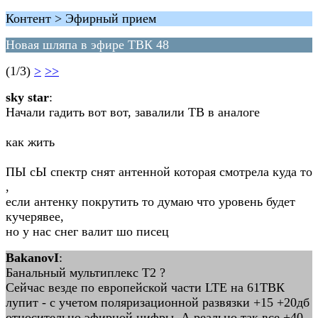
Контент > Эфирный прием
Новая шляпа в эфире ТВК 48
(1/3)
>
>>
sky star
:
Начали гадить вот вот, завалили ТВ в аналоге
как жить
ПЫ сЫ спектр снят антенной которая смотрела куда то
,
если антенку покрутить то думаю что уровень будет
кучерявее,
но у нас снег валит шо писец
BakanovI
:
Банальный мультиплекс Т2 ?
Сейчас везде по европейской части LTE на 61ТВК
лупит - с учетом поляризационной развязки +15 +20дб
относительно эфирной цифры. А реально так все +40