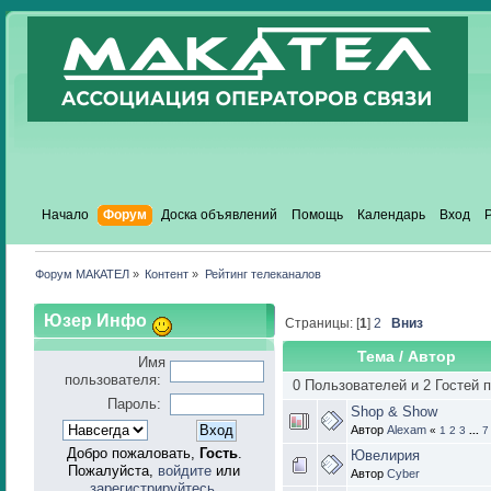
Начало
Форум
Доска объявлений
Помощь
Календарь
Вход
Форум МАКАТЕЛ
»
Контент
»
Рейтинг телеканалов
Юзер Инфо
Страницы: [
1
]
2
Вниз
Тема
/
Автор
Имя
пользователя:
0 Пользователей и 2 Гостей 
Пароль:
Shop & Show
Автор
Alexam
«
1
2
3
...
7
Добро пожаловать,
Гость
.
Ювелирия
Пожалуйста,
войдите
или
Автор
Cyber
зарегистрируйтесь
.