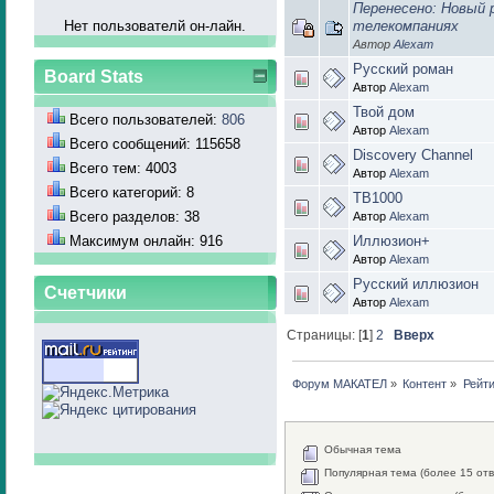
Перенесено: Новый р
телекомпаниях
Нет пользователй он-лайн.
Автор
Alexam
Русский роман
Board Stats
Автор
Alexam
Твой дом
Всего пользователей:
806
Автор
Alexam
Всего сообщений: 115658
Discovery Channel
Всего тем: 4003
Автор
Alexam
Всего категорий: 8
ТВ1000
Всего разделов: 38
Автор
Alexam
Максимум онлайн: 916
Иллюзион+
Автор
Alexam
Русский иллюзион
Счетчики
Автор
Alexam
Страницы: [
1
]
2
Вверх
Форум МАКАТЕЛ
»
Контент
»
Рейти
Обычная тема
Популярная тема (более 15 отв