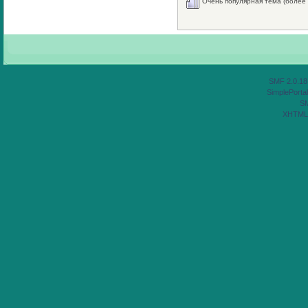
Очень популярная тема (более 
SMF 2.0.18
SimplePortal
S
XHTML