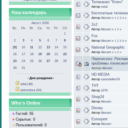
Телеканал "Ключ"
Автор
vetal
Наш календарь
Бесплатные телекан
Автор
Alexam
«
1
2
3
4
»
Август 2026
2x2
Вс.
Пн.
Вт.
Ср.
Чт.
Пт.
Сб.
Автор
Alexam
«
1
2
»
1
Fox
2
3
4
5
6
7
8
Автор
Alexam
«
1
2
3
4
»
National Geographic
[9]
10
11
12
13
14
15
Автор
Alexam
«
1
2
»
16
17
18
19
20
21
22
Перенесено: Реклам
23
24
25
26
27
28
29
проблемы телесмот
30
31
Автор
Alexam
HD MEDIA
- Дни рождения -
Автор
samodelkin76
tefal (48)
ТНТ
petrovlexa (54)
Автор
1076
Shop24
Автор
Alexam
Who's Online
Disney
Автор
Alexam
Гостей: 55
Eurosport
Скрытых: 0
Автор
Alexam
Пользователей: 0