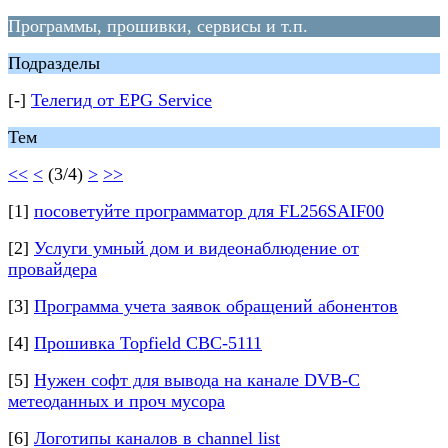
Программы, прошивки, сервисы и т.п.
Подразделы
[-]
Телегид от EPG Service
Тем
<<
<
(3/4)
>
>>
[1]
посоветуйте программатор для FL256SAIF00
[2]
Услуги умный дом и видеонаблюдение от
провайдера
[3]
Программа учета заявок обращений абонентов
[4]
Прошивка Topfield CBC-5111
[5]
Нужен софт для вывода на канале DVB-C
метеоданных и проч мусора
[6]
Логотипы каналов в channel list