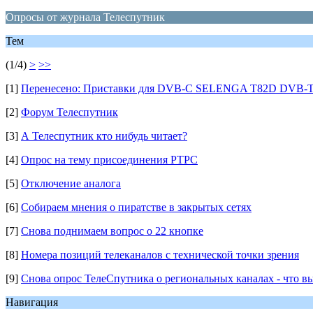
Опросы от журнала Телеспутник
Тем
(1/4)
>
>>
[1]
Перенесено: Приставки для DVB-C SELENGA T82D DVB-T
[2]
Форум Телеспутник
[3]
А Телеспутник кто нибудь читает?
[4]
Опрос на тему присоединения РТРС
[5]
Отключение аналога
[6]
Собираем мнения о пиратстве в закрытых сетях
[7]
Снова поднимаем вопрос о 22 кнопке
[8]
Номера позиций телеканалов с технической точки зрения
[9]
Снова опрос ТелеСпутника о региональных каналах - что вы
Навигация