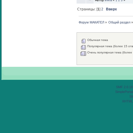
Автор
Инга
«
1
2
3
»
Страницы: [
1
]
2
Вверх
Форум МАКАТЕЛ
»
Общий раздел
Обычная тема
Популярная тема (более 15 отв
Очень популярная тема (более 
SMF 2.0.18
SimplePortal
S
XHTML