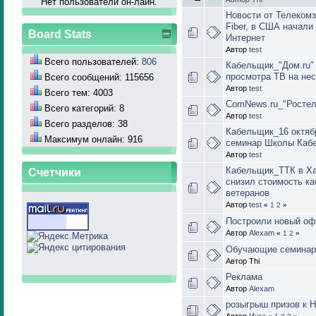
Нет пользователй он-лайн.
Новости от Телекомз
Fiber, в США начали
Board Stats
Интернет
Автор
test
Всего пользователей:
806
Кабельщик_"Дом.ru" 
просмотра ТВ на нес
Всего сообщений: 115656
Автор
test
Всего тем: 4003
ComNews.ru_"Ростел
Всего категорий: 8
Автор
test
Всего разделов: 38
Кабельщик_16 октяб
Максимум онлайн: 916
семинар Школы Каб
Автор
test
Кабельщик_ТТК в Хаб
Счетчики
снизил стоимость ка
ветеранов
Автор
test
«
1
2
»
Построили новый оф
Автор
Alexam
«
1
2
»
Обучающие семинары
Автор Thi
Реклама
Автор
Alexam
розыгрыш призов к 