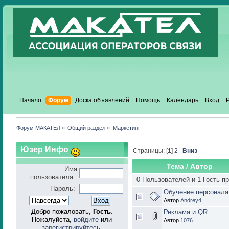
Начало
Форум
Доска объявлений
Помощь
Календарь
Вход
Форум МАКАТЕЛ
»
Общий раздел
»
Маркетинг
Юзер Инфо
Страницы: [
1
]
2
Вниз
Тема
/
Автор
Имя
пользователя:
0 Пользователей и 1 Гость п
Пароль:
Обучение персонала
Автор
Andrey4
Добро пожаловать,
Гость
.
Реклама и QR
Пожалуйста,
войдите
или
Автор
1076
зарегистрируйтесь
.