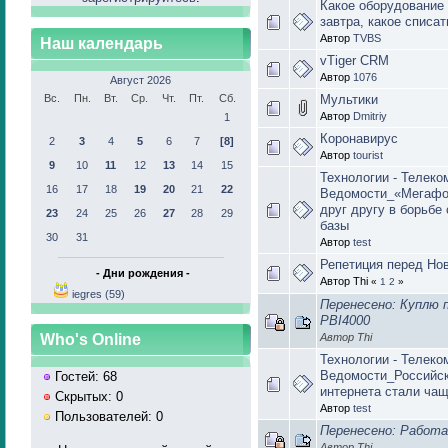
Какое оборудование 
завтра, какое списать
Автор
TVBS
Наш календарь
vTiger CRM
Автор
1076
Август 2026
Вс.
Пн.
Вт.
Ср.
Чт.
Пт.
Сб.
Мультики
Автор
Dmitriy
1
Коронавирус
2
3
4
5
6
7
[8]
Автор
tourist
9
10
11
12
13
14
15
Технологии - Телеко
16
17
18
19
20
21
22
Ведомости_«Мегафон
друг другу в борьбе
23
24
25
26
27
28
29
базы
30
31
Автор
test
Репетиция перед Но
- Дни рождения -
Автор Thi
«
1
2
»
iegres (59)
Перенесено: Куплю 
PBI4000
Who's Online
Автор Thi
Технологии - Телеко
Ведомости_Российск
Гостей: 68
интернета стали ча
Скрытых: 0
Автор
test
Пользователей: 0
Перенесено: Работ
Автор Thi