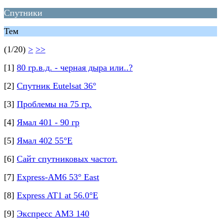
Спутники
Тем
(1/20)
>
>>
[1]
80 гр.в.д. - черная дыра или..?
[2]
Спутник Eutelsat 36°
[3]
Проблемы на 75 гр.
[4]
Ямал 401 - 90 гр
[5]
Ямал 402 55°Е
[6]
Сайт спутниковых частот.
[7]
Express-AM6 53° East
[8]
Express AT1 at 56.0°E
[9]
Экспресс АМ3 140