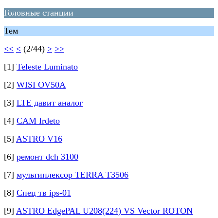
Головные станции
Тем
<<
<
(2/44)
>
>>
[1]
Teleste Luminato
[2]
WISI OV50A
[3]
LTE давит аналог
[4]
CAM Irdeto
[5]
ASTRO V16
[6]
ремонт dch 3100
[7]
мультиплексор TERRA T3506
[8]
Спец тв ips-01
[9]
ASTRO EdgePAL U208(224) VS Vector ROTON