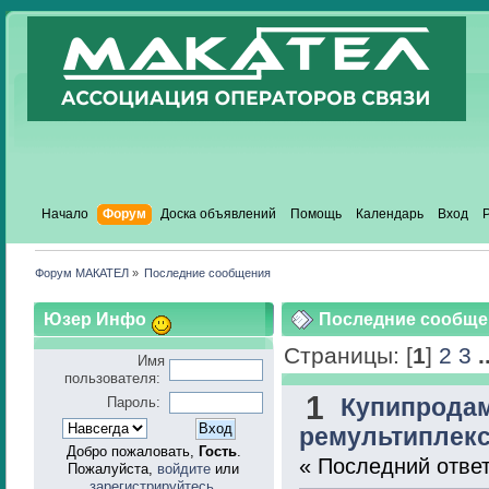
Начало
Форум
Доска объявлений
Помощь
Календарь
Вход
Форум МАКАТЕЛ
»
Последние сообщения
Юзер Инфо
Последние сообще
Страницы: [
1
]
2
3
.
Имя
пользователя:
1
Купипрода
Пароль:
ремультиплекс
Добро пожаловать,
Гость
.
« Последний отве
Пожалуйста,
войдите
или
зарегистрируйтесь
.