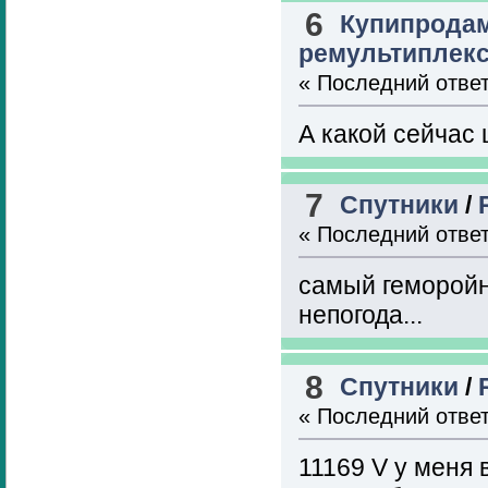
6
Купипрода
ремультиплекс
« Последний отве
А какой сейчас
7
Спутники
/
« Последний отве
самый геморойн
непогода...
8
Спутники
/
« Последний отве
11169 V у меня 