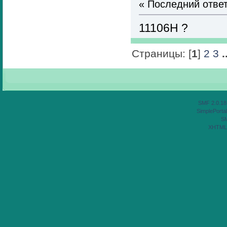
« Последний отве
11106H ?
Страницы: [
1
]
2
3
.
SMF 2.0.18
SimplePortal
S
XHTML