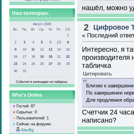
нашёл, можно у
Наш календарь
Август 2026
2
Цифровое 
Вс.
Пн.
Вт.
Ср.
Чт.
Пт.
Сб.
« Последний отве
1
2
3
4
5
6
[7]
8
Интересно, я та
9
10
11
12
13
14
15
производителя 
16
17
18
19
20
21
22
табличка
23
24
25
26
27
28
29
30
31
Цитировать
События в календаре не найдены.
Близко к завершени
По завершении нор
Who's Online
Для продления обра
Гостей: 87
Счетчик 24 часа
Скрытых: 0
Пользователей: 1
написано?
Сейчас на форуме:
AlexBg