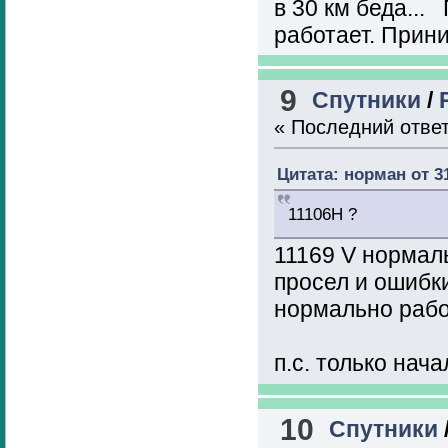
в 30 км беда..
работает. Прини
9
Спутники
/
« Последний отве
Цитата: норман от 31
11106H ?
11169 V нормаль
просел и ошибки
нормально рабо
п.с. только нач
10
Спутники