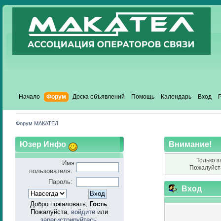
Начало
Форум
Доска объявлений
Помощь
Календарь
Вход
Форум МАКАТЕЛ
Юзер Инфо
Внимание!
Только з
Имя
Пожалуйст
пользователя:
Пароль:
Вход
Добро пожаловать,
Гость
.
Пожалуйста,
войдите
или
зарегистрируйтесь
.