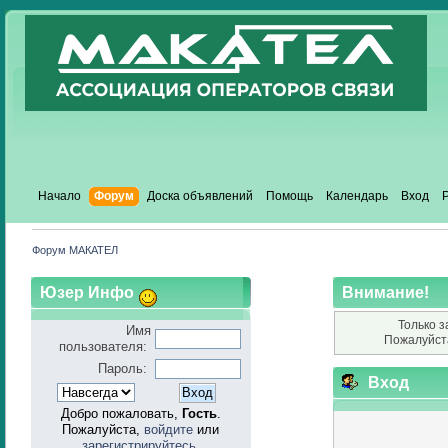
Начало
Форум
Доска объявлений
Помощь
Календарь
Вход
Форум МАКАТЕЛ
Юзер Инфо
Внимание!
Только з
Имя
Пожалуйст
пользователя:
Пароль:
Вход
Добро пожаловать,
Гость
.
Пожалуйста,
войдите
или
зарегистрируйтесь
.