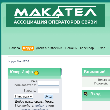
Начало
Форум
Доска объявлений
Помощь
Календарь
Вход
Форум МАКАТЕЛ
Юзер Инфо
Внимание!
Только з
Имя
Пожалуйст
пользователя:
Пароль:
Вход
Добро пожаловать,
Гость
.
Пожалуйста,
войдите
или
зарегистрируйтесь
.