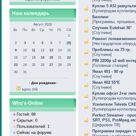
Куплю 5 ASI ремульти
[
Купипродам-куплюпро
Наш календарь
Биллинг
[
Программы, прошивки, 
Август 2026
Спутник Eutelsat 36°
Вс.
Пн.
Вт.
Ср.
Чт.
Пт.
Сб.
[
Спутники
]
1
Ремонт телевизионног
2
3
4
5
6
7
[8]
[
Нестандартное оборуд
Проблемы на 75 гр.
9
10
11
12
13
14
15
[
Спутники
]
16
17
18
19
20
21
22
PBI 2200p s2 веб инте
23
24
25
26
27
28
29
[
Головные станции
]
Ямал 401 - 90 гр
30
31
[
Спутники
]
Ямал 402 55°Е
- Дни рождения -
[
Спутники
]
iegres (59)
Куплю офсет 2+м леп
[
Купипродам-куплюпро
Who's Online
Усилители Teleste CX
[
Купипродам-куплюпро
Гостей: 98
Perfect Streamer - п
SRT, PS1, ProMpeg etc
Скрытых: 0
[
Цифровое ТВ
]
Пользователей: 1
Программа передач т
Сейчас на форуме:
[
Контакты и общение с