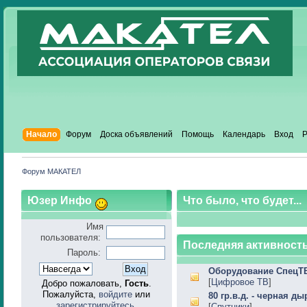
Начало
Форум
Доска объявлений
Помощь
Календарь
Вход
Р
Форум МАКАТЕЛ
Юзер Инфо
Что было, что будет...
Имя
пользователя:
Последняя активность
Пароль:
Оборудование СпецТ
[
Цифровое ТВ
]
Добро пожаловать,
Гость
.
Пожалуйста,
войдите
или
80 гр.в.д. - черная ды
зарегистрируйтесь
.
[
Спутники
]