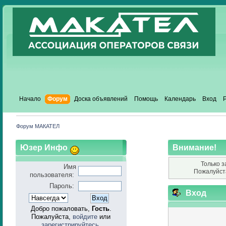
Начало
Форум
Доска объявлений
Помощь
Календарь
Вход
Форум МАКАТЕЛ
Юзер Инфо
Внимание!
Только з
Имя
Пожалуйст
пользователя:
Пароль:
Вход
Добро пожаловать,
Гость
.
Пожалуйста,
войдите
или
зарегистрируйтесь
.