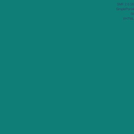
SMF 2.0.18
SimplePortal
S
XHTML