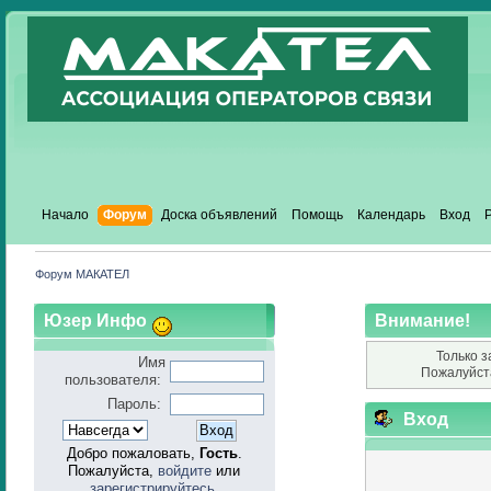
Начало
Форум
Доска объявлений
Помощь
Календарь
Вход
Форум МАКАТЕЛ
Юзер Инфо
Внимание!
Только з
Имя
Пожалуйст
пользователя:
Пароль:
Вход
Добро пожаловать,
Гость
.
Пожалуйста,
войдите
или
зарегистрируйтесь
.