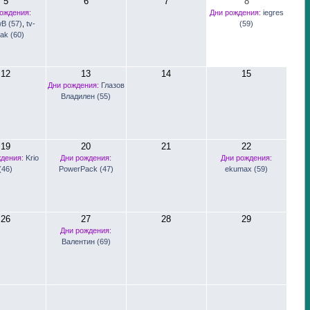
5
6
7
8
ождения:
Дни рождения:
iegres
B (57)
,
tv-
(59)
ak (60)
12
13
14
15
Дни рождения:
Глазов
Владилен (55)
19
20
21
22
ждения:
Krio
Дни рождения:
Дни рождения:
(46)
PowerPack (47)
ekumax (59)
26
27
28
29
Дни рождения:
Валентин (69)