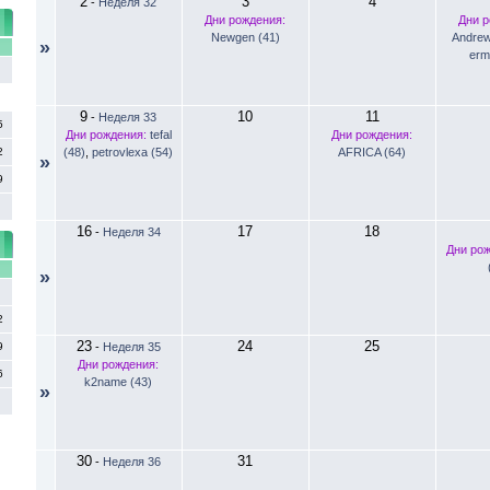
2
3
4
-
Неделя 32
Дни рождения:
Дни р
Newgen (41)
Andrew
»
С
erm
9
10
11
-
Неделя 33
5
Дни рождения:
tefal
Дни рождения:
2
(48)
,
petrovlexa (54)
AFRICA (64)
»
9
16
17
18
-
Неделя 34
Дни ро
С
»
2
23
24
25
9
-
Неделя 35
Дни рождения:
6
k2name (43)
»
30
31
-
Неделя 36