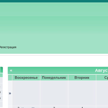
Регистрация
«
Авгус
С
Воскресенье
Понедельник
Вторник
С
1
8
»
5