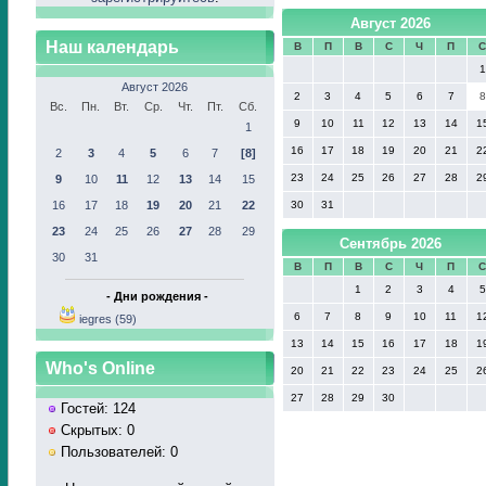
Август 2026
Наш календарь
В
П
В
С
Ч
П
1
Август 2026
2
3
4
5
6
7
8
Вс.
Пн.
Вт.
Ср.
Чт.
Пт.
Сб.
9
10
11
12
13
14
1
1
16
17
18
19
20
21
2
2
3
4
5
6
7
[8]
23
24
25
26
27
28
2
9
10
11
12
13
14
15
16
17
18
19
20
21
22
30
31
23
24
25
26
27
28
29
Сентябрь 2026
30
31
В
П
В
С
Ч
П
1
2
3
4
5
- Дни рождения -
6
7
8
9
10
11
1
iegres (59)
13
14
15
16
17
18
1
Who's Online
20
21
22
23
24
25
2
27
28
29
30
Гостей: 124
Скрытых: 0
Пользователей: 0