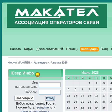
Начало
Форум
Доска объявлений
Помощь
Календарь
Вход
Форум МАКАТЕЛ
»
Календарь
»
Августа 2026
Юзер Инфо
Июль 2026
В
П
В
С
Ч
П
Имя
1
2
3
4
пользователя:
5
6
7
8
9
10
1
Пароль:
12
13
14
15
16
17
1
19
20
21
22
23
24
2
Добро пожаловать,
Гость
.
Пожалуйста,
войдите
или
26
27
28
29
30
31
зарегистрируйтесь
.