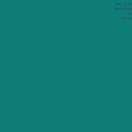
SMF 2.0.18
SimplePortal
S
XHTML