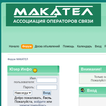
Начало
Форум
Доска объявлений
Помощь
Календарь
Вход
Форум МАКАТЕЛ
Юзер Инфо
Внимание!
Только з
Имя
Пожалуйст
пользователя:
Пароль:
Вход
Добро пожаловать,
Гость
.
Пожалуйста,
войдите
или
зарегистрируйтесь
.