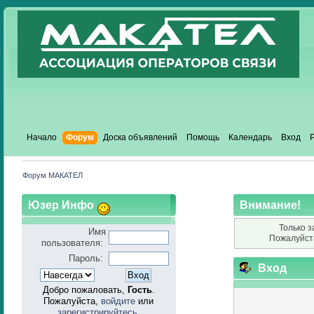
Начало
Форум
Доска объявлений
Помощь
Календарь
Вход
Форум МАКАТЕЛ
Юзер Инфо
Внимание!
Только з
Имя
Пожалуйст
пользователя:
Пароль:
Вход
Добро пожаловать,
Гость
.
Пожалуйста,
войдите
или
зарегистрируйтесь
.