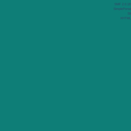
SMF 2.0.18
SimplePortal
S
XHTML