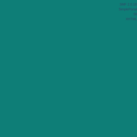
SMF 2.0.18
SimplePortal
S
XHTML