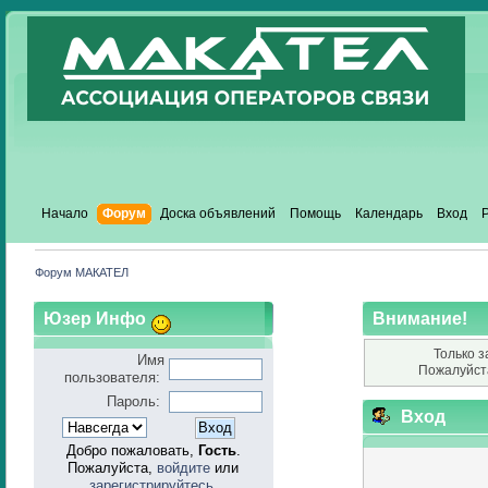
Начало
Форум
Доска объявлений
Помощь
Календарь
Вход
Форум МАКАТЕЛ
Юзер Инфо
Внимание!
Только з
Имя
Пожалуйст
пользователя:
Пароль:
Вход
Добро пожаловать,
Гость
.
Пожалуйста,
войдите
или
зарегистрируйтесь
.