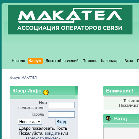
Начало
Форум
Доска объявлений
Помощь
Календарь
Вход
Форум МАКАТЕЛ
Юзер Инфо
Внимание!
Только з
Имя
Пожалуйст
пользователя:
Пароль:
Вход
Добро пожаловать,
Гость
.
Пожалуйста,
войдите
или
зарегистрируйтесь
.