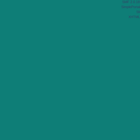
SMF 2.0.18
SimplePortal
S
XHTML