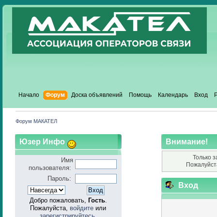
Начало
Форум
Доска объявлений
Помощь
Календарь
Вход
Форум МАКАТЕЛ
Юзер Инфо
Внимание!
Только з
Имя
Пожалуйст
пользователя:
Пароль:
Вход
Добро пожаловать,
Гость
.
Пожалуйста,
войдите
или
зарегистрируйтесь
.