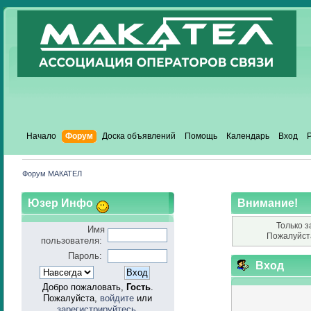
Начало
Форум
Доска объявлений
Помощь
Календарь
Вход
Форум МАКАТЕЛ
Юзер Инфо
Внимание!
Только з
Имя
Пожалуйст
пользователя:
Пароль:
Вход
Добро пожаловать,
Гость
.
Пожалуйста,
войдите
или
зарегистрируйтесь
.