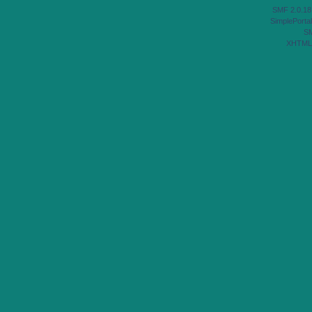
SMF 2.0.18
SimplePortal
S
XHTML