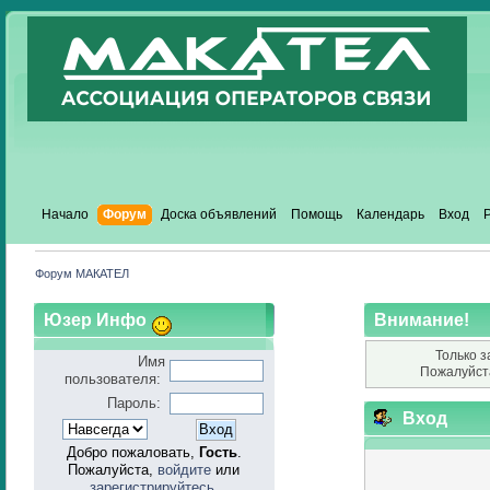
Начало
Форум
Доска объявлений
Помощь
Календарь
Вход
Форум МАКАТЕЛ
Юзер Инфо
Внимание!
Только з
Имя
Пожалуйст
пользователя:
Пароль:
Вход
Добро пожаловать,
Гость
.
Пожалуйста,
войдите
или
зарегистрируйтесь
.