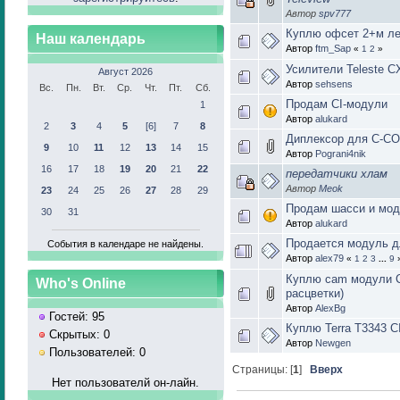
Автор
spv777
Куплю офсет 2+м ле
Наш календарь
Автор
ftm_Sap
«
1
2
»
Усилители Teleste 
Август 2026
Автор
sehsens
Вс.
Пн.
Вт.
Ср.
Чт.
Пт.
Сб.
Продам CI-модули
1
Автор
alukard
2
3
4
5
[6]
7
8
Диплексор для C-C
9
10
11
12
13
14
15
Автор
Pograni4nik
16
17
18
19
20
21
22
передатчики хлам
Автор
Meok
23
24
25
26
27
28
29
Продам шасси и мо
30
31
Автор
alukard
Продается модуль д
События в календаре не найдены.
Автор
alex79
«
1
2
3
...
9
Куплю cam модули C
Who's Online
расцветки)
Автор
AlexBg
Гостей: 95
Куплю Terra T3343 C
Скрытых: 0
Автор
Newgen
Пользователей: 0
Страницы: [
1
]
Вверх
Нет пользователй он-лайн.