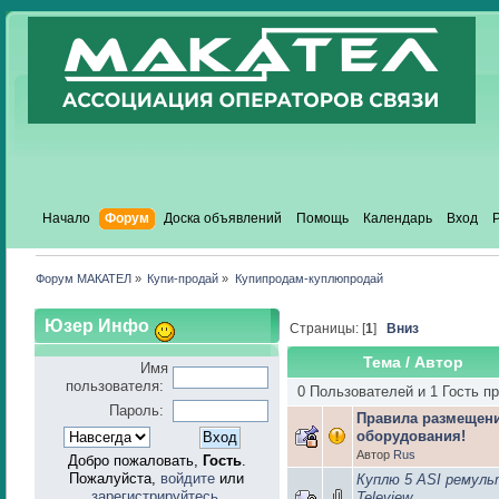
Начало
Форум
Доска объявлений
Помощь
Календарь
Вход
Форум МАКАТЕЛ
»
Купи-продай
»
Купипродам-куплюпродай
Юзер Инфо
Страницы: [
1
]
Вниз
Тема
/
Автор
Имя
пользователя:
0 Пользователей и 1 Гость п
Пароль:
Правила размещен
оборудования!
Автор
Rus
Добро пожаловать,
Гость
.
Пожалуйста,
войдите
или
Куплю 5 ASI ремуль
зарегистрируйтесь
.
Teleview