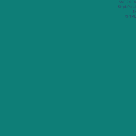
SMF 2.0.18
SimplePortal
S
XHTML