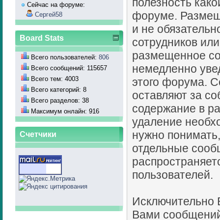
полезность как
Сейчас на форуме:
форуме. Разме
Сергей58
и не обязательн
Board Stats
сотрудников или
размещенное со
Всего пользователей:
806
немедленно уве
Всего сообщений: 115657
Всего тем: 4003
этого форума. С
Всего категорий: 8
оставляют за со
Всего разделов: 38
содержание в ра
Максимум онлайн: 916
удаление необхо
нужно понимать,
Счетчики
отдельные сооб
распространяет
пользователей.
Исключительно 
Вами сообщений.