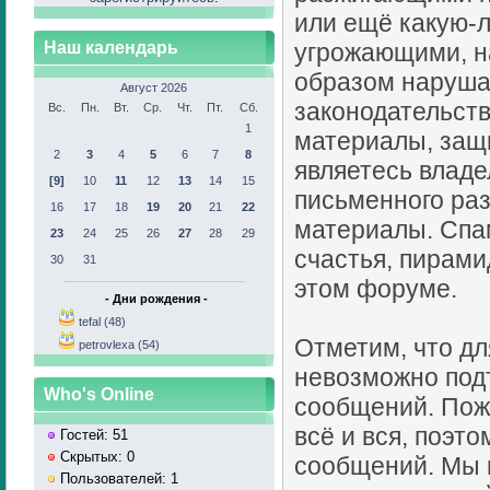
или ещё какую-
Наш календарь
угрожающими, н
образом наруш
Август 2026
законодательств
Вс.
Пн.
Вт.
Ср.
Чт.
Пт.
Сб.
1
материалы, защ
2
3
4
5
6
7
8
являетесь владе
[9]
10
11
12
13
14
15
письменного раз
16
17
18
19
20
21
22
материалы. Спа
23
24
25
26
27
28
29
счастья, пирами
30
31
этом форуме.
- Дни рождения -
tefal (48)
Отметим, что дл
petrovlexa (54)
невозможно под
Who's Online
сообщений. Пож
всё и вся, поэт
Гостей: 51
Скрытых: 0
сообщений. Мы н
Пользователей: 1