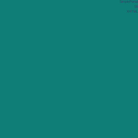
SimplePortal
S
XHTML