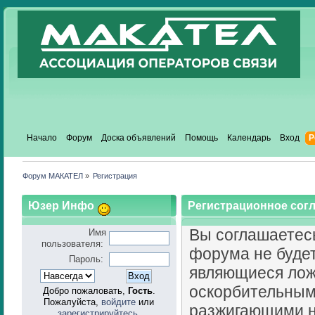
Начало
Форум
Доска объявлений
Помощь
Календарь
Вход
Р
Форум МАКАТЕЛ
»
Регистрация
Юзер Инфо
Регистрационное сог
Вы соглашаетесь
Имя
пользователя:
форума не буде
Пароль:
являющиеся лож
оскорбительным
Добро пожаловать,
Гость
.
Пожалуйста,
войдите
или
разжигающими н
зарегистрируйтесь
.