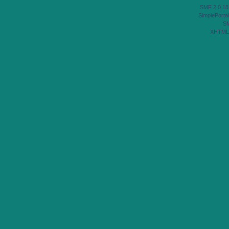
SMF 2.0.18
SimplePortal
S
XHTML