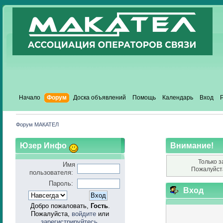
Начало
Форум
Доска объявлений
Помощь
Календарь
Вход
Форум МАКАТЕЛ
Юзер Инфо
Внимание!
Только з
Имя
Пожалуйст
пользователя:
Пароль:
Вход
Добро пожаловать,
Гость
.
Пожалуйста,
войдите
или
зарегистрируйтесь
.