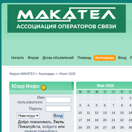
Начало
Форум
Доска объявлений
Помощь
Календарь
Вход
Форум МАКАТЕЛ
»
Календарь
»
Июня 2026
Юзер Инфо
Май 2026
В
П
В
С
Ч
П
С
Имя
1
2
пользователя:
3
4
5
6
7
8
9
Пароль:
10
11
12
13
14
15
1
17
18
19
20
21
22
2
Добро пожаловать,
Гость
.
Пожалуйста,
войдите
или
24
25
26
27
28
29
3
зарегистрируйтесь
.