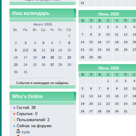
31
Наш календарь
Июнь 2026
В
П
В
С
Ч
П
С
Август 2026
1
2
3
4
5
6
Вс.
Пн.
Вт.
Ср.
Чт.
Пт.
Сб.
7
8
9
10
11
12
1
1
14
15
16
17
18
19
2
2
3
4
5
6
7
8
21
22
23
24
25
26
2
9
[10]
11
12
13
14
15
16
17
18
19
20
21
22
28
29
30
23
24
25
26
27
28
29
Июль 2026
30
31
В
П
В
С
Ч
П
С
1
2
3
4
События в календаре не найдены.
5
6
7
8
9
10
1
Who's Online
12
13
14
15
16
17
1
19
20
21
22
23
24
2
Гостей: 39
26
27
28
29
30
31
Скрытых: 0
Пользователей: 2
Сейчас на форуме:
syas