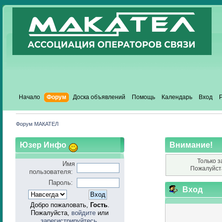
Начало
Форум
Доска объявлений
Помощь
Календарь
Вход
Форум МАКАТЕЛ
Юзер Инфо
Внимание!
Только з
Имя
Пожалуйст
пользователя:
Пароль:
Вход
Добро пожаловать,
Гость
.
Пожалуйста,
войдите
или
зарегистрируйтесь
.