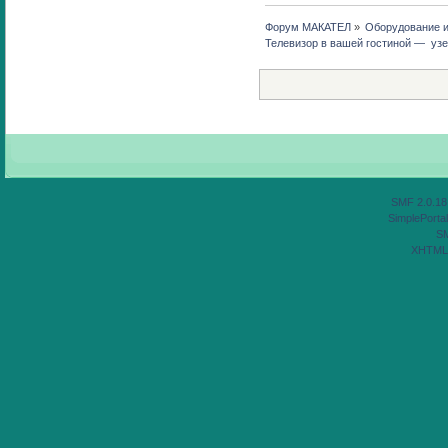
Форум МАКАТЕЛ
»
Оборудование 
Телевизор в вашей гостиной —  узе
SMF 2.0.18
SimplePortal
S
XHTML