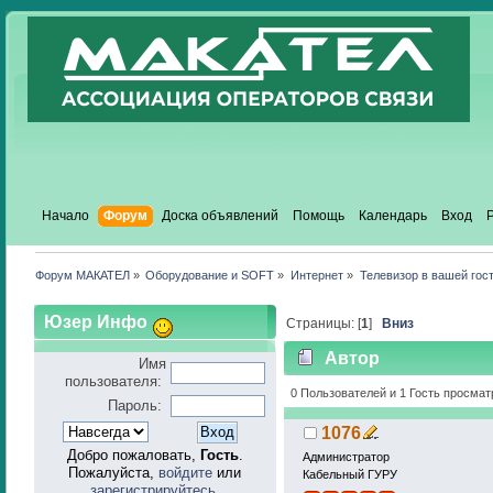
Начало
Форум
Доска объявлений
Помощь
Календарь
Вход
Форум МАКАТЕЛ
»
Оборудование и SOFT
»
Интернет
»
Телевизор в вашей гос
Юзер Инфо
Страницы: [
1
]
Вниз
Автор
Имя
пользователя:
основанной на захват
0 Пользователей и 1 Гость просмат
Пароль:
1076
Добро пожаловать,
Гость
.
Администратор
Пожалуйста,
войдите
или
Кабельный ГУРУ
зарегистрируйтесь
.