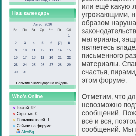
или ещё какую-
Наш календарь
угрожающими, н
образом наруш
Август 2026
законодательств
Вс.
Пн.
Вт.
Ср.
Чт.
Пт.
Сб.
1
материалы, защ
2
3
4
5
6
[7]
8
являетесь владе
9
10
11
12
13
14
15
письменного раз
16
17
18
19
20
21
22
материалы. Спа
23
24
25
26
27
28
29
счастья, пирами
30
31
этом форуме.
События в календаре не найдены.
Отметим, что дл
Who's Online
невозможно под
Гостей: 92
сообщений. Пож
Скрытых: 0
всё и вся, поэт
Пользователей: 1
Сейчас на форуме:
сообщений. Мы н
AlexBg