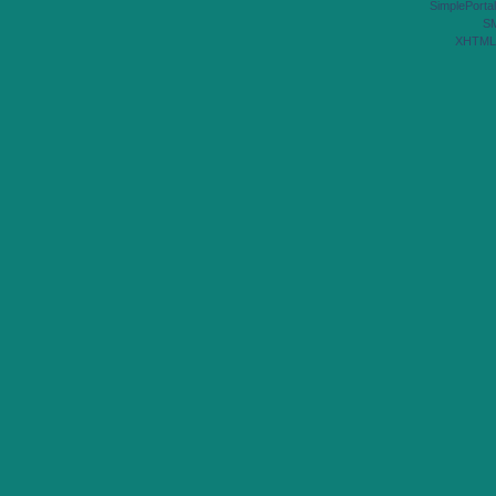
SimplePortal
S
XHTML