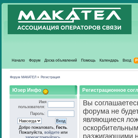
Начало
Форум
Доска объявлений
Помощь
Календарь
Вход
Р
Форум МАКАТЕЛ
»
Регистрация
Юзер Инфо
Регистрационное сог
Вы соглашаетесь
Имя
пользователя:
форума не буде
Пароль:
являющиеся лож
оскорбительным
Добро пожаловать,
Гость
.
Пожалуйста,
войдите
или
разжигающими н
зарегистрируйтесь
.