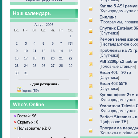
Куплю 5 ASI ремул
[
Купипродам-куплю
Наш календарь
Биллинг
[
Программы, прошивк
Август 2026
Спутник Eutelsat 36
Вс.
Пн.
Вт.
Ср.
Чт.
Пт.
Сб.
[
Спутники
]
1
Ремонт телевизион
2
3
4
5
6
7
[8]
[
Нестандартное обо
Проблемы на 75 гр
9
10
11
12
13
14
15
[
Спутники
]
16
17
18
19
20
21
22
PBI 2200p s2 веб и
23
24
25
26
27
28
29
[
Головные станции
]
Ямал 401 - 90 гр
30
31
[
Спутники
]
Ямал 402 55°Е
- Дни рождения -
[
Спутники
]
iegres (59)
Куплю офсет 2+м л
[
Купипродам-куплю
Who's Online
Усилители Teleste
[
Купипродам-куплю
Гостей: 96
Perfect Streamer -
[
Цифровое ТВ
]
Скрытых: 0
Программа переда
Пользователей: 0
[
Контакты и общени