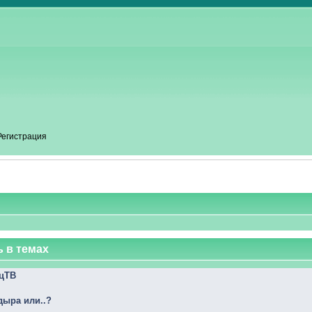
Регистрация
 в темах
ецТВ
 дыра или..?