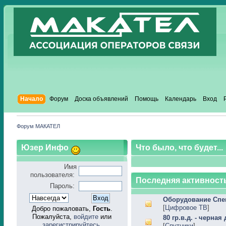
Начало
Форум
Доска объявлений
Помощь
Календарь
Вход
Форум МАКАТЕЛ
Юзер Инфо
Что было, что будет...
Имя
пользователя:
Последняя активность
Пароль:
Оборудование Сп
[
Цифровое ТВ
]
Добро пожаловать,
Гость
.
Пожалуйста,
войдите
или
80 гр.в.д. - черная
зарегистрируйтесь
.
[
Спутники
]