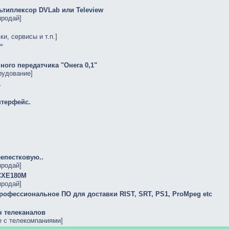
ьтиплексор DVLab или Teleview
продай
]
и, сервисы и т.п.
]
°
ного передатчика "Онега 0,1"
рудование
]
.
нтерфейс.
епестковую..
продай
]
 CXE180M
продай
]
 профессиональное ПО для доставки RIST, SRT, PS1, ProMpeg etc
ч телеканалов
е с телекомпаниями
]