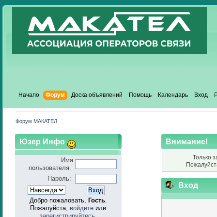
Начало
Форум
Доска объявлений
Помощь
Календарь
Вход
Форум МАКАТЕЛ
Юзер Инфо
Внимание!
Только з
Имя
Пожалуйст
пользователя:
Пароль:
Вход
Добро пожаловать,
Гость
.
Пожалуйста,
войдите
или
зарегистрируйтесь
.