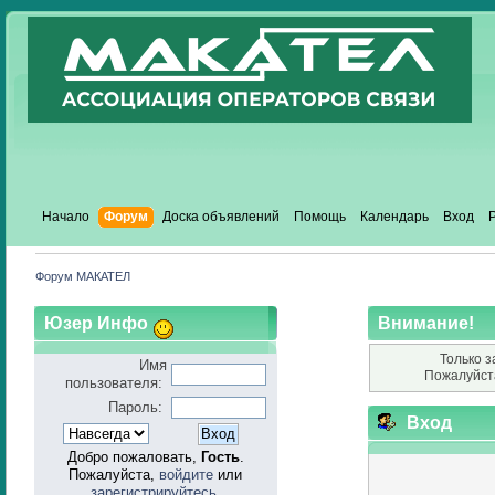
Начало
Форум
Доска объявлений
Помощь
Календарь
Вход
Форум МАКАТЕЛ
Юзер Инфо
Внимание!
Только з
Имя
Пожалуйст
пользователя:
Пароль:
Вход
Добро пожаловать,
Гость
.
Пожалуйста,
войдите
или
зарегистрируйтесь
.