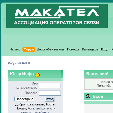
Начало
Форум
Доска объявлений
Помощь
Календарь
Вход
Форум МАКАТЕЛ
Юзер Инфо
Внимание!
Только з
Имя
Пожалуйст
пользователя:
Пароль:
Вход
Добро пожаловать,
Гость
.
Пожалуйста,
войдите
или
зарегистрируйтесь
.