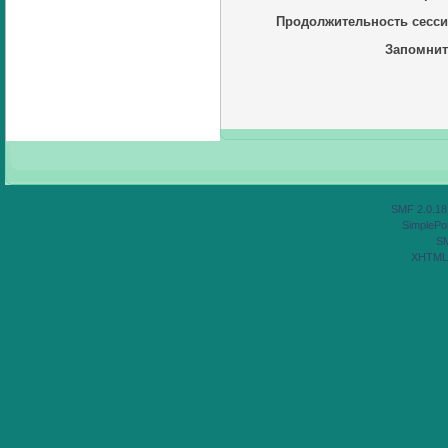
Продолжительность сесси
Запомнит
SMF 2.0.18
SimplePor
S
XHTML