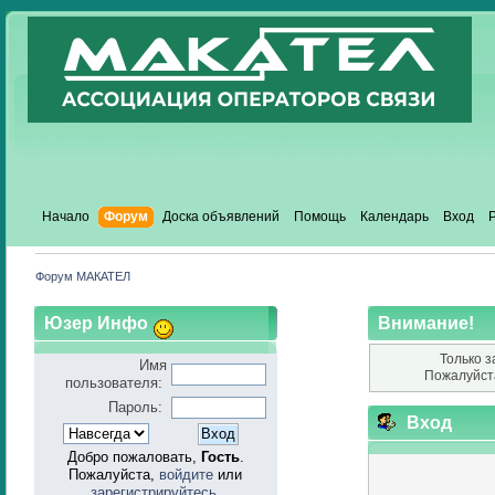
Начало
Форум
Доска объявлений
Помощь
Календарь
Вход
Форум МАКАТЕЛ
Юзер Инфо
Внимание!
Только з
Имя
Пожалуйст
пользователя:
Пароль:
Вход
Добро пожаловать,
Гость
.
Пожалуйста,
войдите
или
зарегистрируйтесь
.