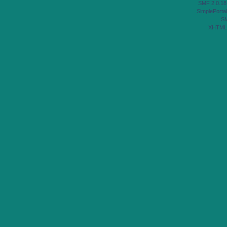
SMF 2.0.18
SimplePortal
S
XHTML