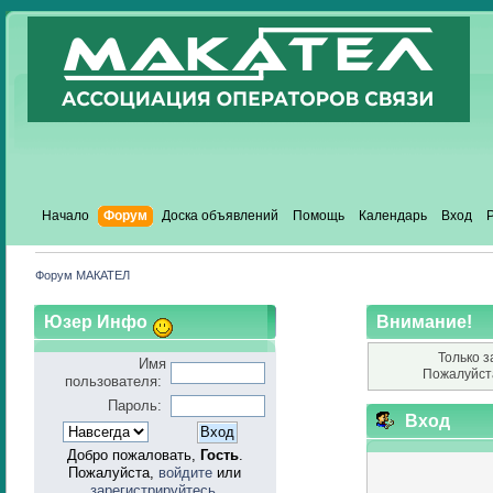
Начало
Форум
Доска объявлений
Помощь
Календарь
Вход
Форум МАКАТЕЛ
Юзер Инфо
Внимание!
Только з
Имя
Пожалуйст
пользователя:
Пароль:
Вход
Добро пожаловать,
Гость
.
Пожалуйста,
войдите
или
зарегистрируйтесь
.